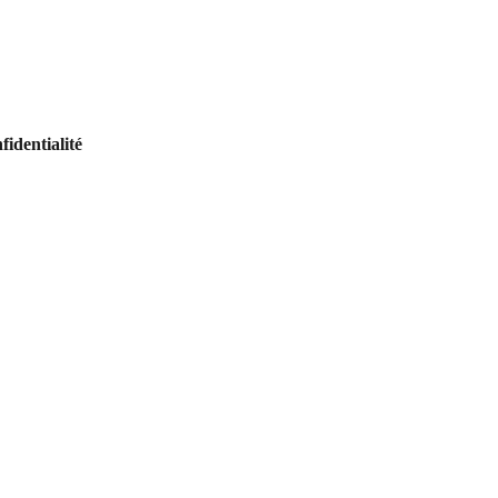
fidentialité
rche thérapeutique.