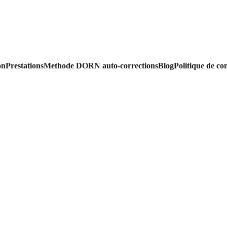
on
Prestations
Methode DORN auto-corrections
Blog
Politique de con
 Animé par une profonde empathie, j'ai voulu plus que donner un 
sens, être acteur dans la déma
 Praticien en ostéothérapie tissulaire réflexe, thérapie 